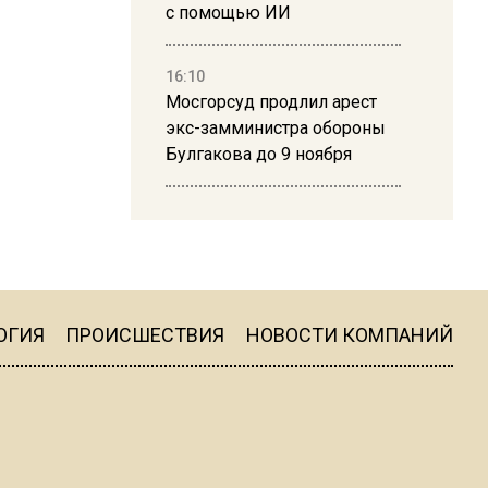
с помощью ИИ
16:10
Мосгорсуд продлил арест
экс-замминистра обороны
Булгакова до 9 ноября
13:50
Дима Билан ответил на
критику концерта в Москве
ОГИЯ
ПРОИСШЕСТВИЯ
НОВОСТИ КОМПАНИЙ
16:19
Москву и область накрыла
гроза с ливнем и ветром
16:58
В Москве 2 августа