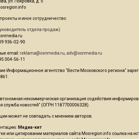
ва, ул. Покровка, д. 5
sregion.info
проекты и иное сотрудничество:
уководитель отдела продаж)
osnmedia.ru
09 936-02-90
ые email:
reklama@osnmedia.ru
,
adv@osnmedia.ru
95 004-56-11
ие Информационное агентство "Вести Московского региона" зарег
861.
Автономная некоммерческая организация содействия информиро
 служба новостей" (ОГРН 1187700006328).
ции может не совпадать с мнением авторов.
ентацию:
Медиа-кит
ке или цитировании материалов сайта Mosregion.info ссылка на и