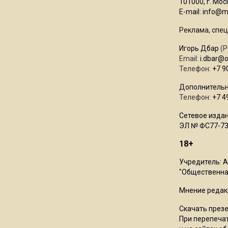
101000, г. Моск
E-mail:
info@mo
Реклама, спец
Игорь Дбар
(Р
Email:
i.dbar@
Телефон:
+7 9
Дополнительн
Телефон:
+7 4
Сетевое издан
ЭЛ № ФС77-73
18+
Учредитель: 
"Общественная
Мнение редак
Скачать през
При перепечат