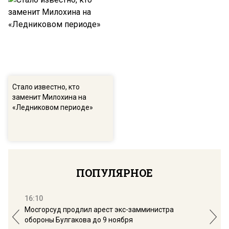
Стало известно, кто
заменит Милохина на
«Ледниковом периоде»
ПОПУЛЯРНОЕ
16:10
13:
Мосгорсуд продлил арест экс-замминистра
Дим
обороны Булгакова до 9 ноября