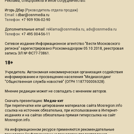
Реклама, спецпроекты и иное сотрудничество:
Игорь Дбар
(Руководитель отдела продаж)
Email:
i.dbar@osnmedia.ru
Телефон:
+7 909 936-02-90
Дополнительные email:
reklama@osnmedia.ru
,
adv@osnmedia.ru
Телефон:
+7 495 004-56-11
Сетевое издание Информационное агентство "Вести Московского
региона" зарегистрировано Роскомнадзором 05.10.2018, реестровая
запись ЭЛ № ФС77-73861.
18+
Учредитель: Автономная некоммерческая организация содействия
информированию и просвещению населения "Медиахолдинг
"Общественная служба новостей" (ОГРН 1187700006328).
Мнение редакции может не совпадать с мнением авторов.
Скачать презентацию:
Медиа-кит
При перепечатке или цитировании материалов сайта Mosregion.info
ссылка на источник обязательна, при использовании в Интернет-
изданиях и на сайтах обязательна прямая гиперссылка на сайт
Mosregion.info.
На информационном ресурсе применяются рекомендательные