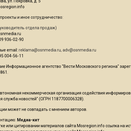
ва, ул. Покровка, д. 5
sregion.info
проекты и иное сотрудничество:
уководитель отдела продаж)
osnmedia.ru
09 936-02-90
ые email:
reklama@osnmedia.ru
,
adv@osnmedia.ru
95 004-56-11
ие Информационное агентство "Вести Московского региона" зарег
861.
Автономная некоммерческая организация содействия информиро
 служба новостей" (ОГРН 1187700006328).
ции может не совпадать с мнением авторов.
ентацию:
Медиа-кит
ке или цитировании материалов сайта Mosregion.info ссылка на и