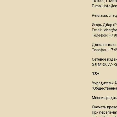
101000, г. Моск
E-mail:
info@mo
Реклама, спец
Игорь Дбар
(Р
Email:
i.dbar@
Телефон:
+7 9
Дополнительн
Телефон:
+7 4
Сетевое издан
ЭЛ № ФС77-73
18+
Учредитель: 
"Общественная
Мнение редак
Скачать през
При перепечат