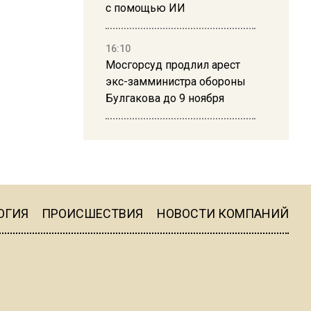
с помощью ИИ
16:10
Мосгорсуд продлил арест
экс-замминистра обороны
Булгакова до 9 ноября
13:50
Дима Билан ответил на
критику концерта в Москве
ОГИЯ
ПРОИСШЕСТВИЯ
НОВОСТИ КОМПАНИЙ
16:19
Москву и область накрыла
гроза с ливнем и ветром
16:58
В Москве 2 августа