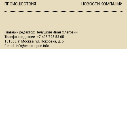
ПРОИСШЕСТВИЯ
НОВОСТИ КОМПАНИЙ
Главный редактор: Чечушкин Иван Олегович.
Телефон редакции: +7 495 795-53-05
101000, г. Москва, ул. Покровка, д. 5
E-mail:
info@mosregion.info
Реклама, спецпроекты и иное сотрудничество:
Игорь Дбар
(Руководитель отдела продаж)
Email:
i.dbar@osnmedia.ru
Телефон:
+7 909 936-02-90
Дополнительные email:
reklama@osnmedia.ru
,
adv@osnmedia.ru
Телефон:
+7 495 004-56-11
Сетевое издание Информационное агентство "Вести Московского
региона" зарегистрировано Роскомнадзором 05.10.2018, реестровая
запись ЭЛ № ФС77-73861.
18+
Учредитель: Автономная некоммерческая организация содействия