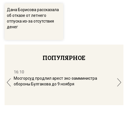
Дана Борисова рассказала
об отказе от летнего
отпуска из-за отсутствия
денег
ПОПУЛЯРНОЕ
16:10
13:
Мосгорсуд продлил арест экс-замминистра
Дим
обороны Булгакова до 9 ноября