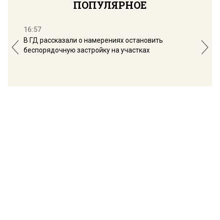
ПОПУЛЯРНОЕ
16:57
13:
В ГД рассказали о намерениях остановить
Соб
беспорядочную застройку на участках
пол