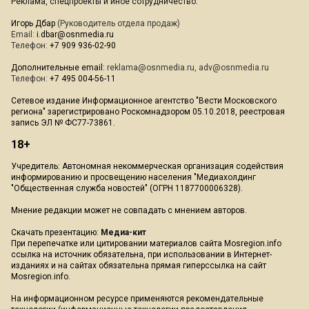
Реклама, спецпроекты и иное сотрудничество:
Игорь Дбар
(Руководитель отдела продаж)
Email:
i.dbar@osnmedia.ru
Телефон:
+7 909 936-02-90
Дополнительные email:
reklama@osnmedia.ru
,
adv@osnmedia.ru
Телефон:
+7 495 004-56-11
Сетевое издание Информационное агентство "Вести Московского
региона" зарегистрировано Роскомнадзором 05.10.2018, реестровая
запись ЭЛ № ФС77-73861.
18+
Учредитель: Автономная некоммерческая организация содействия
информированию и просвещению населения "Медиахолдинг
"Общественная служба новостей" (ОГРН 1187700006328).
Мнение редакции может не совпадать с мнением авторов.
Скачать презентацию:
Медиа-кит
При перепечатке или цитировании материалов сайта Mosregion.info
ссылка на источник обязательна, при использовании в Интернет-
изданиях и на сайтах обязательна прямая гиперссылка на сайт
Mosregion.info.
На информационном ресурсе применяются рекомендательные