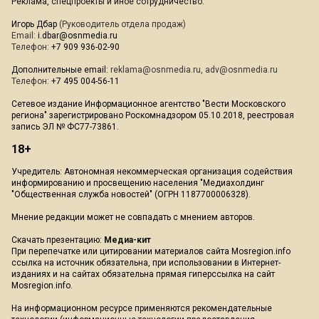
Реклама, спецпроекты и иное сотрудничество:
Игорь Дбар
(Руководитель отдела продаж)
Email:
i.dbar@osnmedia.ru
Телефон:
+7 909 936-02-90
Дополнительные email:
reklama@osnmedia.ru
,
adv@osnmedia.ru
Телефон:
+7 495 004-56-11
Сетевое издание Информационное агентство "Вести Московского
региона" зарегистрировано Роскомнадзором 05.10.2018, реестровая
запись ЭЛ № ФС77-73861.
18+
Учредитель: Автономная некоммерческая организация содействия
информированию и просвещению населения "Медиахолдинг
"Общественная служба новостей" (ОГРН 1187700006328).
Мнение редакции может не совпадать с мнением авторов.
Скачать презентацию:
Медиа-кит
При перепечатке или цитировании материалов сайта Mosregion.info
ссылка на источник обязательна, при использовании в Интернет-
изданиях и на сайтах обязательна прямая гиперссылка на сайт
Mosregion.info.
На информационном ресурсе применяются рекомендательные