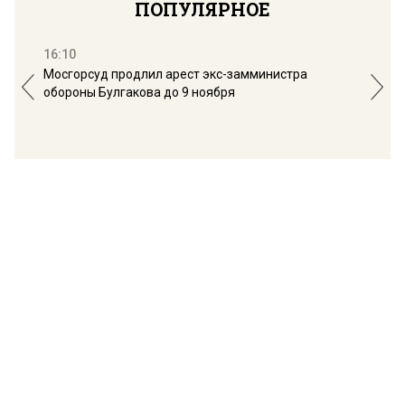
ПОПУЛЯРНОЕ
16:10
13:
Мосгорсуд продлил арест экс-замминистра
Дим
обороны Булгакова до 9 ноября