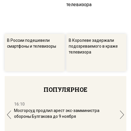
В России подешевели
В Королеве задержали
смартфоны и телевизоры
подозреваемого в краже
телевизора
ПОПУЛЯРНОЕ
16:10
13:
Мосгорсуд продлил арест экс-замминистра
Дим
обороны Булгакова до 9 ноября