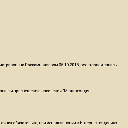
квадратный метр
13:50
Опубликовано видео с
Коломенского хлебозавода:
пиццы валяются на полу
16:53
Роман Терюшков назвал
истрировано Роскомнадзором 05.10.2018, реестровая запись
причину банкротства
«Химок»
ванию и просвещению населения "Медиахолдинг
13:27
В Подмосковье прекратили
гражданство 88 человек и
аннулировали 2600 ВНЖ
сточник обязательна, при использовании в Интернет-изданиях