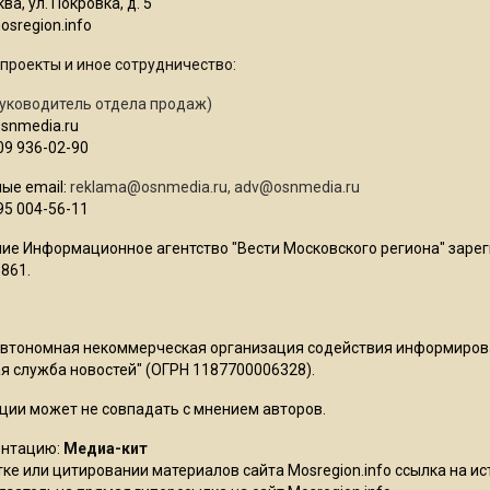
ва, ул. Покровка, д. 5
sregion.info
проекты и иное сотрудничество:
уководитель отдела продаж)
osnmedia.ru
09 936-02-90
ые email:
reklama@osnmedia.ru
,
adv@osnmedia.ru
95 004-56-11
ие Информационное агентство "Вести Московского региона" зарег
861.
Автономная некоммерческая организация содействия информиро
 служба новостей" (ОГРН 1187700006328).
ции может не совпадать с мнением авторов.
ентацию:
Медиа-кит
ке или цитировании материалов сайта Mosregion.info ссылка на и