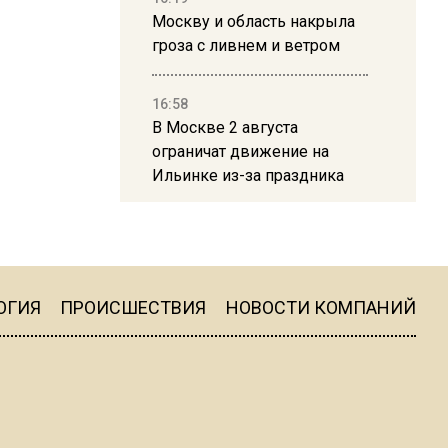
Москву и область накрыла
гроза с ливнем и ветром
16:58
В Москве 2 августа
ограничат движение на
Ильинке из-за праздника
15:33
Россиянам объяснили,
можно ли пользоваться
Telegram после обвинений
ОГИЯ
ПРОИСШЕСТВИЯ
НОВОСТИ КОМПАНИЙ
против Дурова
22:24
На Москву обрушится до 17
литров дождя на