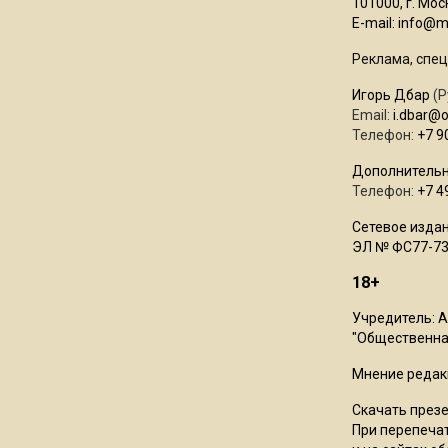
101000, г. Моск
E-mail:
info@mo
Реклама, спец
Игорь Дбар
(Р
Email:
i.dbar@
Телефон:
+7 9
Дополнительн
Телефон:
+7 4
Сетевое издан
ЭЛ № ФС77-73
18+
Учредитель: 
"Общественная
Мнение редак
Скачать през
При перепечат