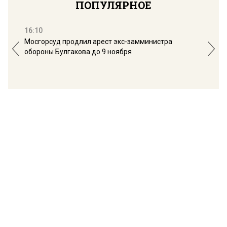
ПОПУЛЯРНОЕ
16:10
13:
Мосгорсуд продлил арест экс-замминистра
Дим
обороны Булгакова до 9 ноября