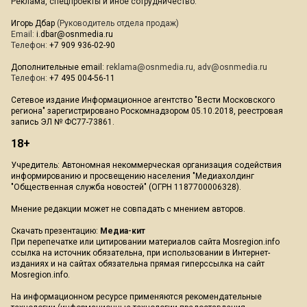
Реклама, спецпроекты и иное сотрудничество:
Игорь Дбар
(Руководитель отдела продаж)
Email:
i.dbar@osnmedia.ru
Телефон:
+7 909 936-02-90
Дополнительные email:
reklama@osnmedia.ru
,
adv@osnmedia.ru
Телефон:
+7 495 004-56-11
Сетевое издание Информационное агентство "Вести Московского
региона" зарегистрировано Роскомнадзором 05.10.2018, реестровая
запись ЭЛ № ФС77-73861.
18+
Учредитель: Автономная некоммерческая организация содействия
информированию и просвещению населения "Медиахолдинг
"Общественная служба новостей" (ОГРН 1187700006328).
Мнение редакции может не совпадать с мнением авторов.
Скачать презентацию:
Медиа-кит
При перепечатке или цитировании материалов сайта Mosregion.info
ссылка на источник обязательна, при использовании в Интернет-
изданиях и на сайтах обязательна прямая гиперссылка на сайт
Mosregion.info.
На информационном ресурсе применяются рекомендательные