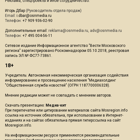
Реклама, спецпроекты и иное сотрудничество:
Игорь Дбар
(Руководитель отдела продаж)
Email:
i.dbar@osnmedia.ru
Телефон:
+7 909 936-02-90
Дополнительные email:
reklama@osnmedia.ru
,
adv@osnmedia.ru
Телефон:
+7 495 004-56-11
Сетевое издание Информационное агентство "Вести Московского
региона" зарегистрировано Роскомнадзором 05.10.2018, реестровая
запись ЭЛ № ФС77-73861.
18+
Учредитель: Автономная некоммерческая организация содействия
информированию и просвещению населения "Медиахолдинг
"Общественная служба новостей" (ОГРН 1187700006328).
Мнение редакции может не совпадать с мнением авторов.
Скачать презентацию:
Медиа-кит
При перепечатке или цитировании материалов сайта Mosregion.info
ссылка на источник обязательна, при использовании в Интернет-
изданиях и на сайтах обязательна прямая гиперссылка на сайт
Mosregion.info.
На информационном ресурсе применяются рекомендательные