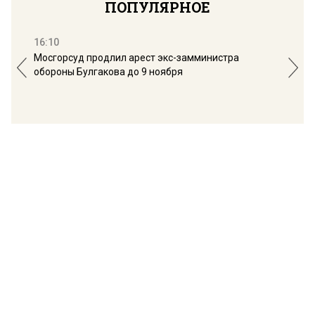
ПОПУЛЯРНОЕ
16:10
13:
Мосгорсуд продлил арест экс-замминистра
Дим
обороны Булгакова до 9 ноября