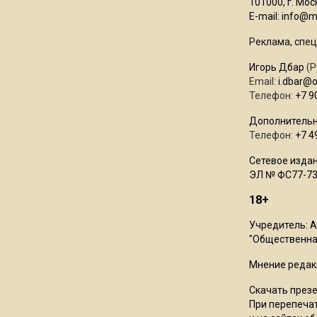
101000, г. Моск
E-mail:
info@mo
Реклама, спец
Игорь Дбар
(Р
Email:
i.dbar@
Телефон:
+7 9
Дополнительн
Телефон:
+7 4
Сетевое издан
ЭЛ № ФС77-73
18+
Учредитель: 
"Общественная
Мнение редак
Скачать през
При перепечат