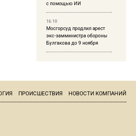
с помощью ИИ
16:10
Мосгорсуд продлил арест
экс-замминистра обороны
Булгакова до 9 ноября
13:50
Дима Билан ответил на
критику концерта в Москве
ОГИЯ
ПРОИСШЕСТВИЯ
НОВОСТИ КОМПАНИЙ
16:19
Москву и область накрыла
гроза с ливнем и ветром
16:58
В Москве 2 августа