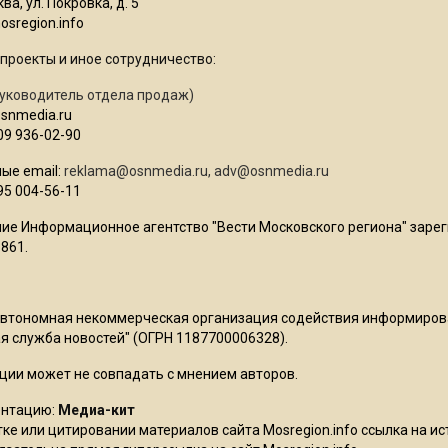
ва, ул. Покровка, д. 5
sregion.info
проекты и иное сотрудничество:
уководитель отдела продаж)
osnmedia.ru
09 936-02-90
ые email:
reklama@osnmedia.ru
,
adv@osnmedia.ru
95 004-56-11
ие Информационное агентство "Вести Московского региона" зарег
861.
Автономная некоммерческая организация содействия информиро
 служба новостей" (ОГРН 1187700006328).
ции может не совпадать с мнением авторов.
ентацию:
Медиа-кит
ке или цитировании материалов сайта Mosregion.info ссылка на и