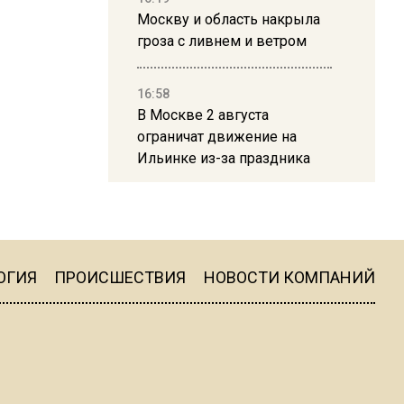
Москву и область накрыла
гроза с ливнем и ветром
16:58
В Москве 2 августа
ограничат движение на
Ильинке из-за праздника
15:33
Россиянам объяснили,
можно ли пользоваться
Telegram после обвинений
ОГИЯ
ПРОИСШЕСТВИЯ
НОВОСТИ КОМПАНИЙ
против Дурова
22:24
На Москву обрушится до 17
литров дождя на