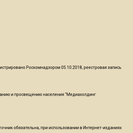
квадратный метр
13:50
Опубликовано видео с
Коломенского хлебозавода:
пиццы валяются на полу
16:53
Роман Терюшков назвал
истрировано Роскомнадзором 05.10.2018, реестровая запись
причину банкротства
«Химок»
ванию и просвещению населения "Медиахолдинг
13:27
В Подмосковье прекратили
гражданство 88 человек и
аннулировали 2600 ВНЖ
сточник обязательна, при использовании в Интернет-изданиях