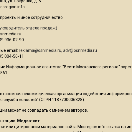
ва, ул. Покровка, д. 5
sregion.info
проекты и иное сотрудничество:
уководитель отдела продаж)
osnmedia.ru
09 936-02-90
ые email:
reklama@osnmedia.ru
,
adv@osnmedia.ru
95 004-56-11
ие Информационное агентство "Вести Московского региона" зарег
861.
Автономная некоммерческая организация содействия информиро
 служба новостей" (ОГРН 1187700006328).
ции может не совпадать с мнением авторов.
ентацию:
Медиа-кит
ке или цитировании материалов сайта Mosregion.info ссылка на и