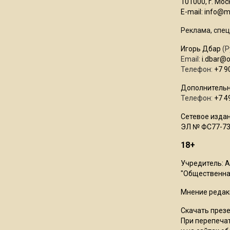
101000, г. Моск
E-mail:
info@mo
Реклама, спец
Игорь Дбар
(Р
Email:
i.dbar@
Телефон:
+7 9
Дополнительн
Телефон:
+7 4
Сетевое издан
ЭЛ № ФС77-73
18+
Учредитель: 
"Общественная
Мнение редак
Скачать през
При перепечат