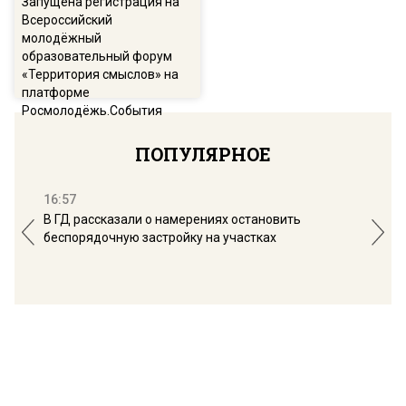
Запущена регистрация на
Всероссийский
молодёжный
образовательный форум
«Территория смыслов» на
платформе
Росмолодёжь.События
ПОПУЛЯРНОЕ
16:57
13:
В ГД рассказали о намерениях остановить
Соб
беспорядочную застройку на участках
пол