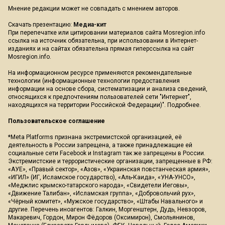
Мнение редакции может не совпадать с мнением авторов.
Скачать презентацию:
Медиа-кит
При перепечатке или цитировании материалов сайта Mosregion.info
ссылка на источник обязательна, при использовании в Интернет-
изданиях и на сайтах обязательна прямая гиперссылка на сайт
Mosregion.info.
На информационном ресурсе применяются рекомендательные
технологии (информационные технологии предоставления
информации на основе сбора, систематизации и анализа сведений,
относящихся к предпочтениям пользователей сети "Интернет",
находящихся на территории Российской Федерации)".
Подробнее
.
Пользовательское соглашение
*Meta Platforms признана экстремистской организацией, её
деятельность в России запрещена, а также принадлежащие ей
социальные сети Facebook и Instagram так же запрещены в России.
Экстремистские и террористические организации, запрещенные в РФ:
«АУЕ», «Правый сектор», «Азов», «Украинская повстанческая армия»,
«ИГИЛ» (ИГ, Исламское государство), «Аль-Каида», «УНА-УНСО»,
«Меджлис крымско-татарского народа», «Свидетели Иеговы»,
«Движение Талибан», «Исламская группа», «Добровольчий рух»,
«Чёрный комитет», «Мужское государство», «Штабы Навального» и
другие. Перечень иноагентов: Галкин, Моргенштерн, Дудь, Невзоров,
Макаревич, Гордон, Мирон Фёдоров (Оксимирон), Смольянинов,