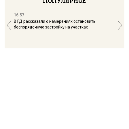
ПОПУЛЯРНОЕ
16:57
13:
В ГД рассказали о намерениях остановить
Соб
беспорядочную застройку на участках
пол