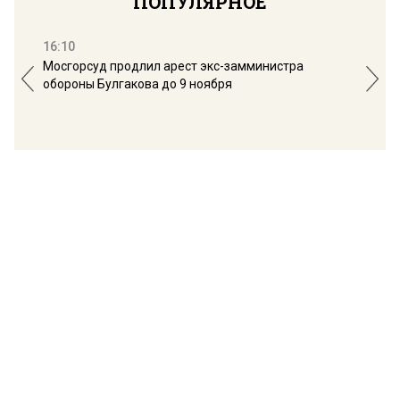
ПОПУЛЯРНОЕ
16:10
13:
Мосгорсуд продлил арест экс-замминистра
Дим
обороны Булгакова до 9 ноября