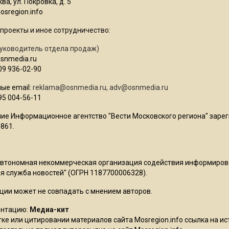
ва, ул. Покровка, д. 5
sregion.info
проекты и иное сотрудничество:
уководитель отдела продаж)
osnmedia.ru
09 936-02-90
ые email:
reklama@osnmedia.ru
,
adv@osnmedia.ru
95 004-56-11
ие Информационное агентство "Вести Московского региона" зарег
861.
Автономная некоммерческая организация содействия информиро
 служба новостей" (ОГРН 1187700006328).
ции может не совпадать с мнением авторов.
ентацию:
Медиа-кит
ке или цитировании материалов сайта Mosregion.info ссылка на и