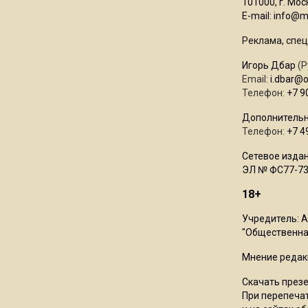
101000, г. Моск
E-mail:
info@mo
Реклама, спец
Игорь Дбар
(Р
Email:
i.dbar@
Телефон:
+7 9
Дополнительн
Телефон:
+7 4
Сетевое издан
ЭЛ № ФС77-73
18+
Учредитель: 
"Общественная
Мнение редак
Скачать през
При перепечат