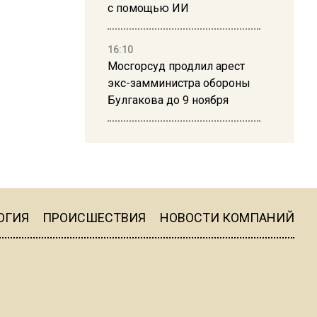
с помощью ИИ
16:10
Мосгорсуд продлил арест
экс-замминистра обороны
Булгакова до 9 ноября
13:50
Дима Билан ответил на
критику концерта в Москве
ОГИЯ
ПРОИСШЕСТВИЯ
НОВОСТИ КОМПАНИЙ
16:19
Москву и область накрыла
гроза с ливнем и ветром
16:58
В Москве 2 августа