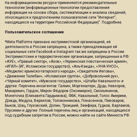
На информационном ресурсе применяются рекомендательные
технологии (информационные технологии предоставления
информации на основе сбора, систематизации и анализа сведений,
относящихся к предпочтениям пользователей сети "Интернет",
находящихся на территории Российской Федерации)".
Подробнее
.
Пользовательское соглашение
*Meta Platforms признана экстремистской организацией, её
деятельность в России запрещена, а также принадлежащие ей
социальные сети Facebook и Instagram так же запрещены в России.
Экстремистские и террористические организации, запрещенные в РФ:
«АУЕ», «Правый сектор», «Азов», «Украинская повстанческая армия»,
«ИГИЛ» (ИГ, Исламское государство), «Аль-Каида», «УНА-УНСО»,
«Меджлис крымско-татарского народа», «Свидетели Иеговы»,
«Движение Талибан», «Исламская группа», «Добровольчий рух»,
«Чёрный комитет», «Мужское государство», «Штабы Навального» и
другие. Перечень иноагентов: Галкин, Моргенштерн, Дудь, Невзоров,
Макаревич, Гордон, Мирон Фёдоров (Оксимирон), Смольянинов,
Монеточка (Елизавета Гардымова), ФБК, Навальный, Голос Америки,
Дождь, Медуза, Верзилов, Толоконникова, Понасенков, Пивоваров,
Быков, Шац, Глуховский, Долин, Троицкий, Земфира, Гудков, Варламов,
Прусикин и другие. Полный перечень лиц и организаций, находящихся
под судебным запретом в России, можно найти на сайте Минюста РФ.