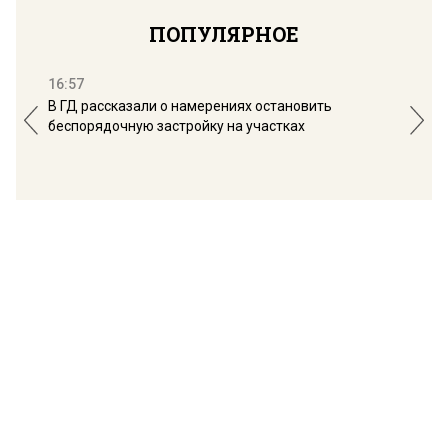
ПОПУЛЯРНОЕ
16:57
13:
В ГД рассказали о намерениях остановить
Соб
беспорядочную застройку на участках
пол