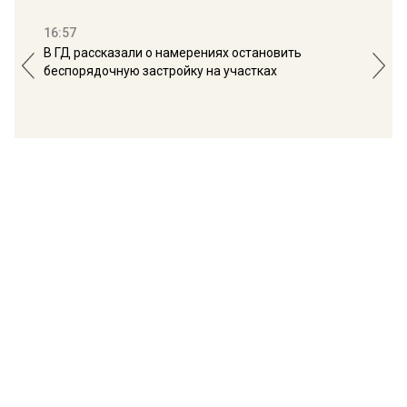
16:57
13:
В ГД рассказали о намерениях остановить
Соб
беспорядочную застройку на участках
пол