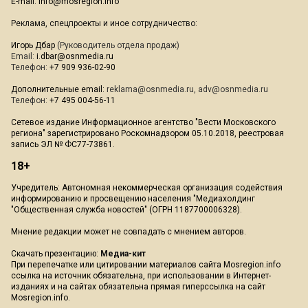
E-mail:
info@mosregion.info
Реклама, спецпроекты и иное сотрудничество:
Игорь Дбар
(Руководитель отдела продаж)
Email:
i.dbar@osnmedia.ru
Телефон:
+7 909 936-02-90
Дополнительные email:
reklama@osnmedia.ru
,
adv@osnmedia.ru
Телефон:
+7 495 004-56-11
Сетевое издание Информационное агентство "Вести Московского
региона" зарегистрировано Роскомнадзором 05.10.2018, реестровая
запись ЭЛ № ФС77-73861.
18+
Учредитель: Автономная некоммерческая организация содействия
информированию и просвещению населения "Медиахолдинг
"Общественная служба новостей" (ОГРН 1187700006328).
Мнение редакции может не совпадать с мнением авторов.
Скачать презентацию:
Медиа-кит
При перепечатке или цитировании материалов сайта Mosregion.info
ссылка на источник обязательна, при использовании в Интернет-
изданиях и на сайтах обязательна прямая гиперссылка на сайт
Mosregion.info.