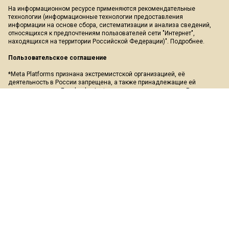
На информационном ресурсе применяются рекомендательные
технологии (информационные технологии предоставления
информации на основе сбора, систематизации и анализа сведений,
относящихся к предпочтениям пользователей сети "Интернет",
находящихся на территории Российской Федерации)".
Подробнее
.
Пользовательское соглашение
*Meta Platforms признана экстремистской организацией, её
деятельность в России запрещена, а также принадлежащие ей
социальные сети Facebook и Instagram так же запрещены в России.
Экстремистские и террористические организации, запрещенные в РФ:
«АУЕ», «Правый сектор», «Азов», «Украинская повстанческая армия»,
«ИГИЛ» (ИГ, Исламское государство), «Аль-Каида», «УНА-УНСО»,
«Меджлис крымско-татарского народа», «Свидетели Иеговы»,
«Движение Талибан», «Исламская группа», «Добровольчий рух»,
«Чёрный комитет», «Мужское государство», «Штабы Навального» и
другие. Перечень иноагентов: Галкин, Моргенштерн, Дудь, Невзоров,
Макаревич, Гордон, Мирон Фёдоров (Оксимирон), Смольянинов,
Монеточка (Елизавета Гардымова), ФБК, Навальный, Голос Америки,
Дождь, Медуза, Верзилов, Толоконникова, Понасенков, Пивоваров,
Быков, Шац, Глуховский, Долин, Троицкий, Земфира, Гудков, Варламов,
Прусикин и другие. Полный перечень лиц и организаций, находящихся
под судебным запретом в России, можно найти на сайте Минюста РФ.