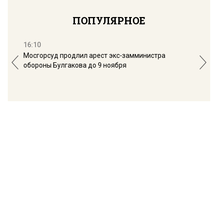
ПОПУЛЯРНОЕ
16:10
13:
Мосгорсуд продлил арест экс-замминистра
Дим
обороны Булгакова до 9 ноября