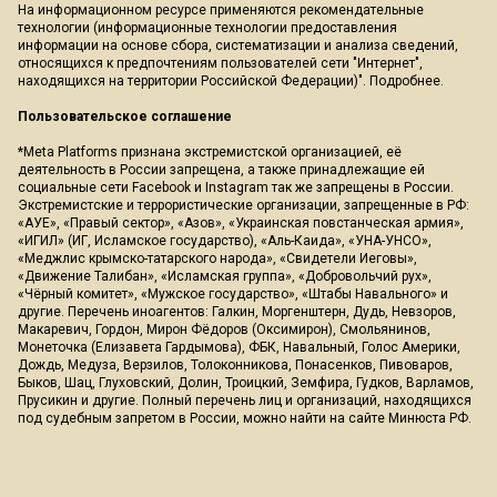
На информационном ресурсе применяются рекомендательные
технологии (информационные технологии предоставления
информации на основе сбора, систематизации и анализа сведений,
относящихся к предпочтениям пользователей сети "Интернет",
находящихся на территории Российской Федерации)".
Подробнее
.
Пользовательское соглашение
*Meta Platforms признана экстремистской организацией, её
деятельность в России запрещена, а также принадлежащие ей
социальные сети Facebook и Instagram так же запрещены в России.
Экстремистские и террористические организации, запрещенные в РФ:
«АУЕ», «Правый сектор», «Азов», «Украинская повстанческая армия»,
«ИГИЛ» (ИГ, Исламское государство), «Аль-Каида», «УНА-УНСО»,
«Меджлис крымско-татарского народа», «Свидетели Иеговы»,
«Движение Талибан», «Исламская группа», «Добровольчий рух»,
«Чёрный комитет», «Мужское государство», «Штабы Навального» и
другие. Перечень иноагентов: Галкин, Моргенштерн, Дудь, Невзоров,
Макаревич, Гордон, Мирон Фёдоров (Оксимирон), Смольянинов,
Монеточка (Елизавета Гардымова), ФБК, Навальный, Голос Америки,
Дождь, Медуза, Верзилов, Толоконникова, Понасенков, Пивоваров,
Быков, Шац, Глуховский, Долин, Троицкий, Земфира, Гудков, Варламов,
Прусикин и другие. Полный перечень лиц и организаций, находящихся
под судебным запретом в России, можно найти на сайте Минюста РФ.