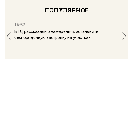
ПОПУЛЯРНОЕ
16:57
13:
В ГД рассказали о намерениях остановить
Соб
беспорядочную застройку на участках
пол