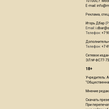
101000, г. Моск
E-mail:
info@mo
Реклама, спец
Игорь Дбар
(Р
Email:
i.dbar@
Телефон:
+7 9
Дополнительн
Телефон:
+7 4
Сетевое издан
ЭЛ № ФС77-73
18+
Учредитель: 
"Общественная
Мнение редак
Скачать през
При перепечат