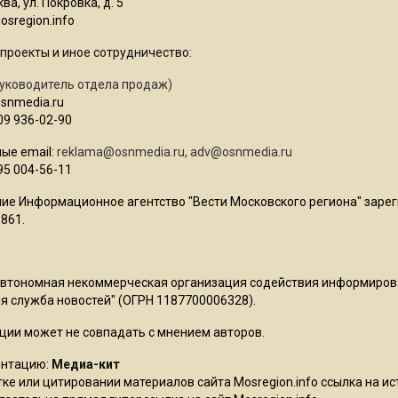
ва, ул. Покровка, д. 5
sregion.info
проекты и иное сотрудничество:
уководитель отдела продаж)
osnmedia.ru
09 936-02-90
ые email:
reklama@osnmedia.ru
,
adv@osnmedia.ru
95 004-56-11
ие Информационное агентство "Вести Московского региона" зарег
861.
Автономная некоммерческая организация содействия информиро
 служба новостей" (ОГРН 1187700006328).
ции может не совпадать с мнением авторов.
ентацию:
Медиа-кит
ке или цитировании материалов сайта Mosregion.info ссылка на и