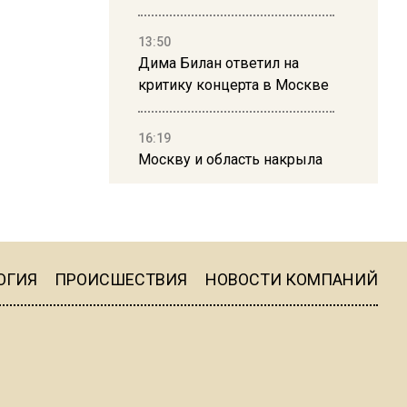
13:50
Дима Билан ответил на
критику концерта в Москве
16:19
Москву и область накрыла
гроза с ливнем и ветром
16:58
В Москве 2 августа
ограничат движение на
ОГИЯ
ПРОИСШЕСТВИЯ
НОВОСТИ КОМПАНИЙ
Ильинке из-за праздника
15:33
Россиянам объяснили,
можно ли пользоваться