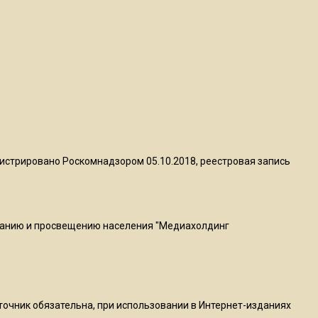
Telegram после обвинений
против Дурова
22:24
На Москву обрушится до 17
литров дождя на
квадратный метр
13:50
истрировано Роскомнадзором 05.10.2018, реестровая запись
Опубликовано видео с
Коломенского хлебозавода:
пиццы валяются на полу
ванию и просвещению населения "Медиахолдинг
16:53
Роман Терюшков назвал
причину банкротства
«Химок»
сточник обязательна, при использовании в Интернет-изданиях