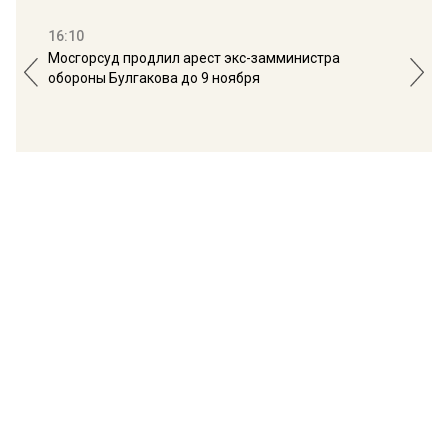
16:10
13:
Мосгорсуд продлил арест экс-замминистра
Дим
обороны Булгакова до 9 ноября