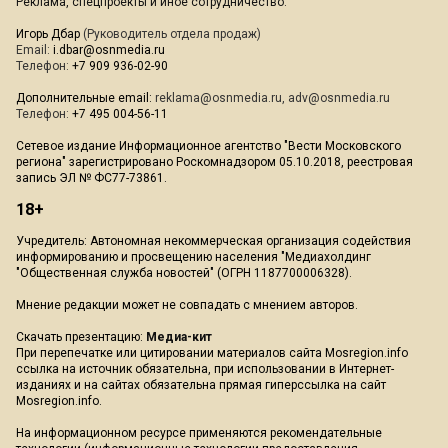
Реклама, спецпроекты и иное сотрудничество:
Игорь Дбар
(Руководитель отдела продаж)
Email:
i.dbar@osnmedia.ru
Телефон:
+7 909 936-02-90
Дополнительные email:
reklama@osnmedia.ru
,
adv@osnmedia.ru
Телефон:
+7 495 004-56-11
Сетевое издание Информационное агентство "Вести Московского
региона" зарегистрировано Роскомнадзором 05.10.2018, реестровая
запись ЭЛ № ФС77-73861.
18+
Учредитель: Автономная некоммерческая организация содействия
информированию и просвещению населения "Медиахолдинг
"Общественная служба новостей" (ОГРН 1187700006328).
Мнение редакции может не совпадать с мнением авторов.
Скачать презентацию:
Медиа-кит
При перепечатке или цитировании материалов сайта Mosregion.info
ссылка на источник обязательна, при использовании в Интернет-
изданиях и на сайтах обязательна прямая гиперссылка на сайт
Mosregion.info.
На информационном ресурсе применяются рекомендательные