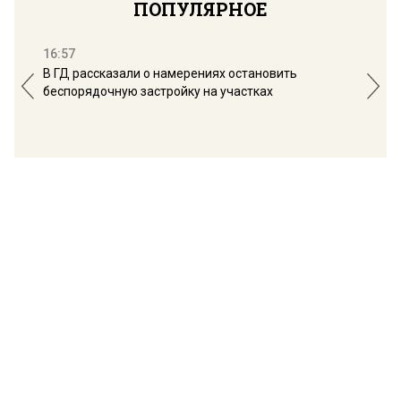
ПОПУЛЯРНОЕ
16:57
13:
В ГД рассказали о намерениях остановить
Соб
беспорядочную застройку на участках
пол