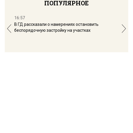
ПОПУЛЯРНОЕ
16:57
13:
В ГД рассказали о намерениях остановить
Соб
беспорядочную застройку на участках
пол