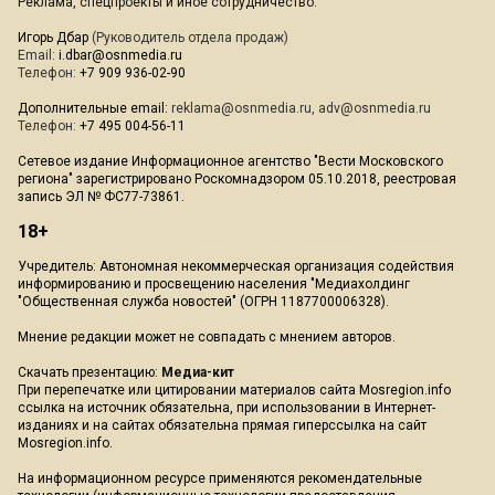
Реклама, спецпроекты и иное сотрудничество:
Игорь Дбар
(Руководитель отдела продаж)
Email:
i.dbar@osnmedia.ru
Телефон:
+7 909 936-02-90
Дополнительные email:
reklama@osnmedia.ru
,
adv@osnmedia.ru
Телефон:
+7 495 004-56-11
Сетевое издание Информационное агентство "Вести Московского
региона" зарегистрировано Роскомнадзором 05.10.2018, реестровая
запись ЭЛ № ФС77-73861.
18+
Учредитель: Автономная некоммерческая организация содействия
информированию и просвещению населения "Медиахолдинг
"Общественная служба новостей" (ОГРН 1187700006328).
Мнение редакции может не совпадать с мнением авторов.
Скачать презентацию:
Медиа-кит
При перепечатке или цитировании материалов сайта Mosregion.info
ссылка на источник обязательна, при использовании в Интернет-
изданиях и на сайтах обязательна прямая гиперссылка на сайт
Mosregion.info.
На информационном ресурсе применяются рекомендательные