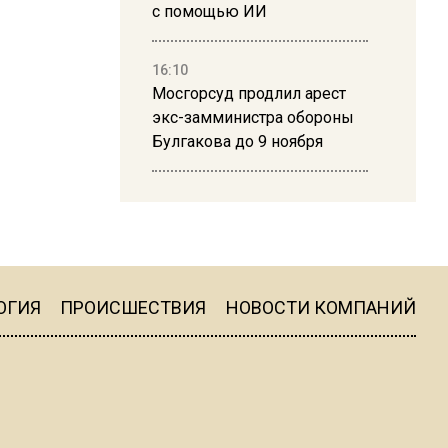
с помощью ИИ
16:10
Мосгорсуд продлил арест
экс-замминистра обороны
Булгакова до 9 ноября
13:50
Дима Билан ответил на
критику концерта в Москве
ОГИЯ
ПРОИСШЕСТВИЯ
НОВОСТИ КОМПАНИЙ
16:19
Москву и область накрыла
гроза с ливнем и ветром
16:58
В Москве 2 августа