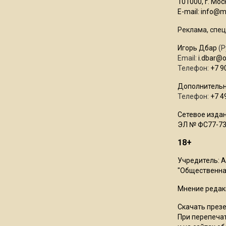
101000, г. Моск
E-mail:
info@mo
Реклама, спец
Игорь Дбар
(Р
Email:
i.dbar@
Телефон:
+7 9
Дополнительн
Телефон:
+7 4
Сетевое издан
ЭЛ № ФС77-73
18+
Учредитель: 
"Общественная
Мнение редак
Скачать през
При перепечат