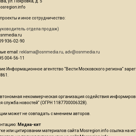
ва, ул. Покровка, д. 5
sregion.info
проекты и иное сотрудничество:
уководитель отдела продаж)
osnmedia.ru
09 936-02-90
ые email:
reklama@osnmedia.ru
,
adv@osnmedia.ru
95 004-56-11
ие Информационное агентство "Вести Московского региона" зарег
861.
Автономная некоммерческая организация содействия информиро
 служба новостей" (ОГРН 1187700006328).
ции может не совпадать с мнением авторов.
ентацию:
Медиа-кит
ке или цитировании материалов сайта Mosregion.info ссылка на и