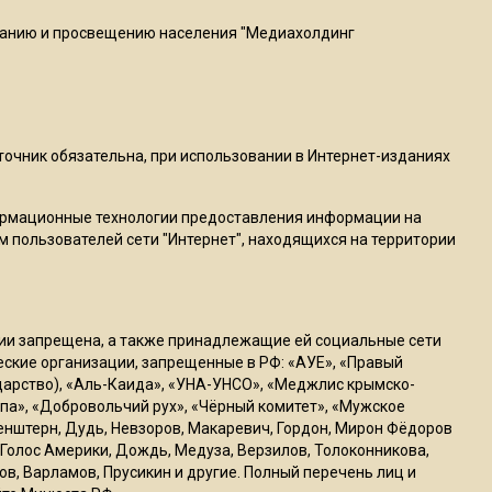
ванию и просвещению населения "Медиахолдинг
13:27
В Подмосковье прекратили
гражданство 88 человек и
аннулировали 2600 ВНЖ
сточник обязательна, при использовании в Интернет-изданиях
20:56
Сотрудники хлебозавода в
ормационные технологии предоставления информации на
Балашихе массово
м пользователей сети "Интернет", находящихся на территории
увольняются из-за жары в
цехах
ссии запрещена, а также принадлежащие ей социальные сети
22:07
ческие организации, запрещенные в РФ: «АУЕ», «Правый
Резкое похолодание с
ударство), «Аль-Каида», «УНА-УНСО», «Меджлис крымско-
грозами придет в
па», «Добровольчий рух», «Чёрный комитет», «Мужское
генштерн, Дудь, Невзоров, Макаревич, Гордон, Мирон Фёдоров
Подмосковье 21 июля
Голос Америки, Дождь, Медуза, Верзилов, Толоконникова,
ов, Варламов, Прусикин и другие. Полный перечень лиц и