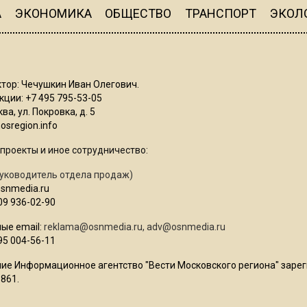
А
ЭКОНОМИКА
ОБЩЕСТВО
ТРАНСПОРТ
ЭКОЛ
тор: Чечушкин Иван Олегович.
ции: +7 495 795-53-05
ва, ул. Покровка, д. 5
sregion.info
проекты и иное сотрудничество:
уководитель отдела продаж)
osnmedia.ru
09 936-02-90
ые email:
reklama@osnmedia.ru
,
adv@osnmedia.ru
95 004-56-11
ие Информационное агентство "Вести Московского региона" зарег
861.