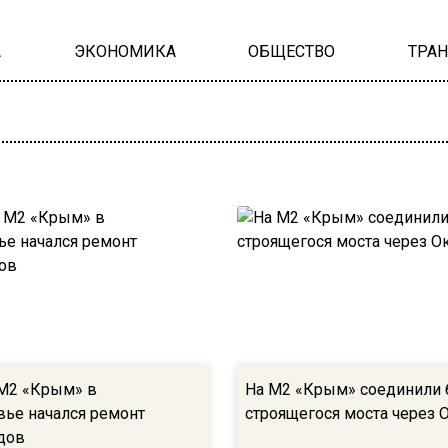
А
ЭКОНОМИКА
ОБЩЕСТВО
ТРА
 М2 «Крым» в
На М2 «Крым» соединили 
ье начался ремонт
строящегося моста через 
дов