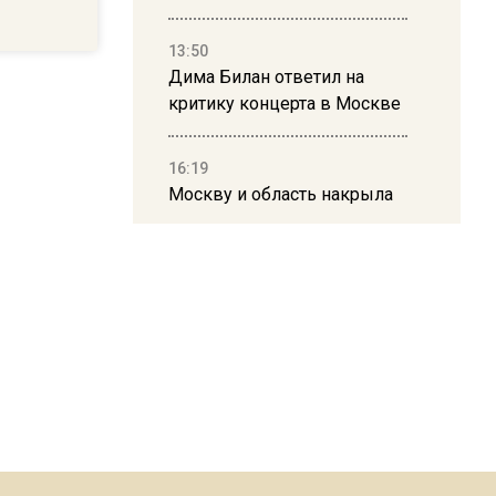
13:50
Дима Билан ответил на
критику концерта в Москве
16:19
Москву и область накрыла
гроза с ливнем и ветром
16:58
В Москве 2 августа
ограничат движение на
Ильинке из-за праздника
15:33
Россиянам объяснили,
можно ли пользоваться