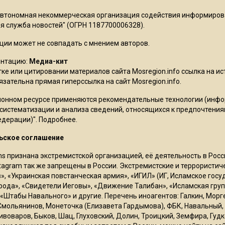
Автономная некоммерческая организация содействия информиро
 служба новостей" (ОГРН 1187700006328).
ции может не совпадать с мнением авторов.
ентацию:
Медиа-кит
ке или цитировании материалов сайта Mosregion.info ссылка на и
бязательна прямая гиперссылка на сайт Mosregion.info.
онном ресурсе применяются рекомендательные технологии (инф
 систематизации и анализа сведений, относящихся к предпочтения
едерации)".
Подробнее
.
ьское соглашение
ms признана экстремистской организацией, её деятельность в Ро
stagram так же запрещены в России. Экстремистские и террористи
в», «Украинская повстанческая армия», «ИГИЛ» (ИГ, Исламское гос
рода», «Свидетели Иеговы», «Движение Талибан», «Исламская груп
 «Штабы Навального» и другие. Перечень иноагентов: Галкин, Мор
Смольянинов, Монеточка (Елизавета Гардымова), ФБК, Навальный, 
ивоваров, Быков, Шац, Глуховский, Долин, Троицкий, Земфира, Гудк