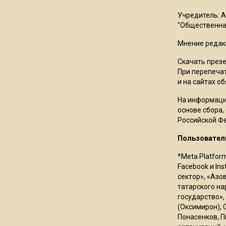
Учредитель: 
"Общественная
Мнение редак
Скачать през
При перепечат
и на сайтах о
На информаци
основе сбора,
Российской Ф
Пользовател
*Meta Platfor
Facebook и In
сектор», «Азо
татарского на
государство»,
(Оксимирон), 
Понасенков, П