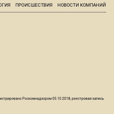
Telegram после обвинений
ОГИЯ
ПРОИСШЕСТВИЯ
НОВОСТИ КОМПАНИЙ
против Дурова
22:24
На Москву обрушится до 17
литров дождя на
квадратный метр
13:50
Опубликовано видео с
Коломенского хлебозавода:
пиццы валяются на полу
16:53
Роман Терюшков назвал
истрировано Роскомнадзором 05.10.2018, реестровая запись
причину банкротства
«Химок»