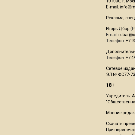
101000, г. Моск
E-mail:
info@mo
Реклама, спец
Игорь Дбар
(Р
Email:
i.dbar@
Телефон:
+7 9
Дополнительн
Телефон:
+7 4
Сетевое издан
ЭЛ № ФС77-73
18+
Учредитель: 
"Общественная
Мнение редак
Скачать през
При перепечат