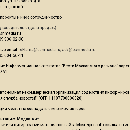
ва, ул. Покровка, д. 5
sregion.info
проекты и иное сотрудничество:
уководитель отдела продаж)
osnmedia.ru
09 936-02-90
ые email:
reklama@osnmedia.ru
,
adv@osnmedia.ru
95 004-56-11
ие Информационное агентство "Вести Московского региона" зарег
861.
Автономная некоммерческая организация содействия информиро
 служба новостей" (ОГРН 1187700006328).
ции может не совпадать с мнением авторов.
ентацию:
Медиа-кит
ке или цитировании материалов сайта Mosregion.info ссылка на и