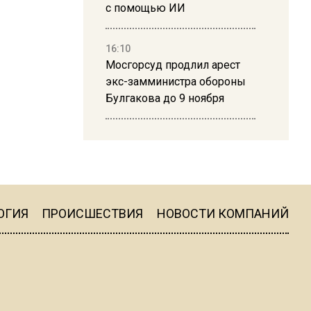
с помощью ИИ
16:10
Мосгорсуд продлил арест
экс-замминистра обороны
Булгакова до 9 ноября
13:50
Дима Билан ответил на
критику концерта в Москве
ОГИЯ
ПРОИСШЕСТВИЯ
НОВОСТИ КОМПАНИЙ
16:19
Москву и область накрыла
гроза с ливнем и ветром
16:58
В Москве 2 августа