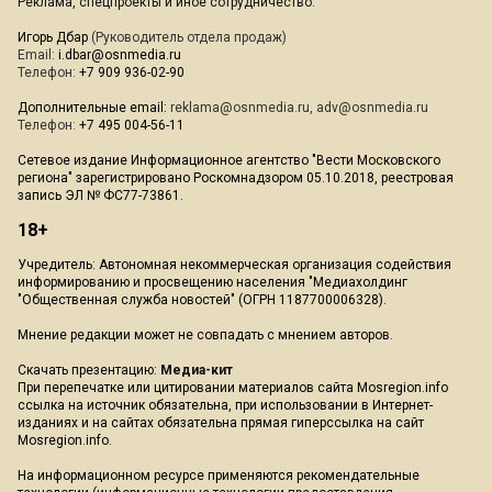
Реклама, спецпроекты и иное сотрудничество:
Игорь Дбар
(Руководитель отдела продаж)
Email:
i.dbar@osnmedia.ru
Телефон:
+7 909 936-02-90
Дополнительные email:
reklama@osnmedia.ru
,
adv@osnmedia.ru
Телефон:
+7 495 004-56-11
Сетевое издание Информационное агентство "Вести Московского
региона" зарегистрировано Роскомнадзором 05.10.2018, реестровая
запись ЭЛ № ФС77-73861.
18+
Учредитель: Автономная некоммерческая организация содействия
информированию и просвещению населения "Медиахолдинг
"Общественная служба новостей" (ОГРН 1187700006328).
Мнение редакции может не совпадать с мнением авторов.
Скачать презентацию:
Медиа-кит
При перепечатке или цитировании материалов сайта Mosregion.info
ссылка на источник обязательна, при использовании в Интернет-
изданиях и на сайтах обязательна прямая гиперссылка на сайт
Mosregion.info.
На информационном ресурсе применяются рекомендательные