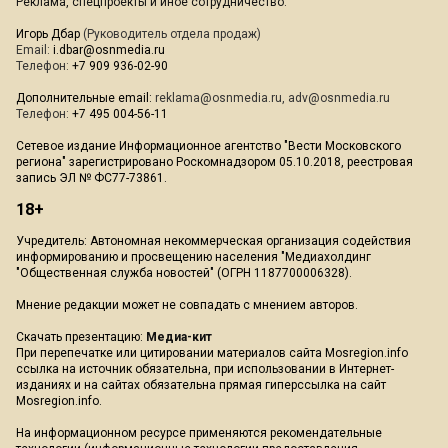
Реклама, спецпроекты и иное сотрудничество:
Игорь Дбар
(Руководитель отдела продаж)
Email:
i.dbar@osnmedia.ru
Телефон:
+7 909 936-02-90
Дополнительные email:
reklama@osnmedia.ru
,
adv@osnmedia.ru
Телефон:
+7 495 004-56-11
Сетевое издание Информационное агентство "Вести Московского
региона" зарегистрировано Роскомнадзором 05.10.2018, реестровая
запись ЭЛ № ФС77-73861.
18+
Учредитель: Автономная некоммерческая организация содействия
информированию и просвещению населения "Медиахолдинг
"Общественная служба новостей" (ОГРН 1187700006328).
Мнение редакции может не совпадать с мнением авторов.
Скачать презентацию:
Медиа-кит
При перепечатке или цитировании материалов сайта Mosregion.info
ссылка на источник обязательна, при использовании в Интернет-
изданиях и на сайтах обязательна прямая гиперссылка на сайт
Mosregion.info.
На информационном ресурсе применяются рекомендательные