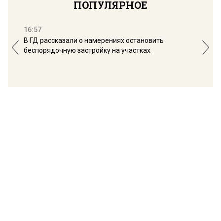
ПОПУЛЯРНОЕ
16:57
13:
В ГД рассказали о намерениях остановить
Соб
беспорядочную застройку на участках
пол