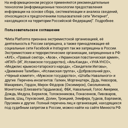
На информационном ресурсе применяются рекомендательные
технологии (информационные технологии предоставления
информации на основе сбора, систематизации и анализа сведений,
относящихся к предпочтениям пользователей сети "Интернет",
находящихся на территории Российской Федерации)".
Подробнее
.
Пользовательское соглашение
*Meta Platforms признана экстремистской организацией, её
деятельность в России запрещена, а также принадлежащие ей
социальные сети Facebook и Instagram так же запрещены в России.
Экстремистские и террористические организации, запрещенные в РФ:
«АУЕ», «Правый сектор», «Азов», «Украинская повстанческая армия»,
«ИГИЛ» (ИГ, Исламское государство), «Аль-Каида», «УНА-УНСО»,
«Меджлис крымско-татарского народа», «Свидетели Иеговы»,
«Движение Талибан», «Исламская группа», «Добровольчий рух»,
«Чёрный комитет», «Мужское государство», «Штабы Навального» и
другие. Перечень иноагентов: Галкин, Моргенштерн, Дудь, Невзоров,
Макаревич, Гордон, Мирон Фёдоров (Оксимирон), Смольянинов,
Монеточка (Елизавета Гардымова), ФБК, Навальный, Голос Америки,
Дождь, Медуза, Верзилов, Толоконникова, Понасенков, Пивоваров,
Быков, Шац, Глуховский, Долин, Троицкий, Земфира, Гудков, Варламов,
Прусикин и другие. Полный перечень лиц и организаций, находящихся
под судебным запретом в России, можно найти на сайте Минюста РФ.