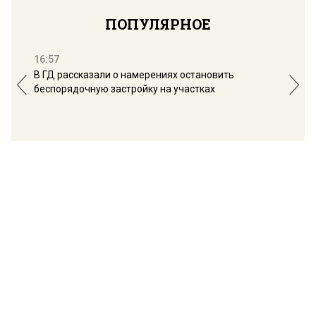
ПОПУЛЯРНОЕ
16:57
13:
В ГД рассказали о намерениях остановить
Соб
беспорядочную застройку на участках
пол