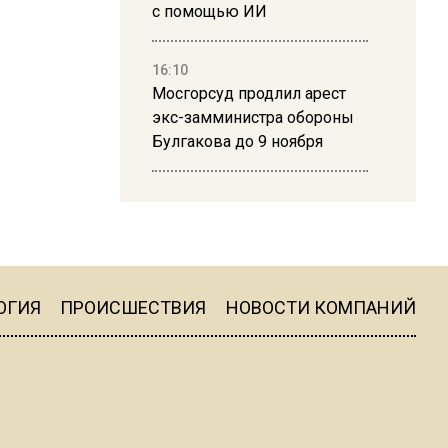
с помощью ИИ
16:10
Мосгорсуд продлил арест
экс-замминистра обороны
Булгакова до 9 ноября
13:50
Дима Билан ответил на
критику концерта в Москве
ОГИЯ
ПРОИСШЕСТВИЯ
НОВОСТИ КОМПАНИЙ
16:19
Москву и область накрыла
гроза с ливнем и ветром
16:58
В Москве 2 августа