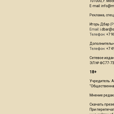
101000, г. Моск
E-mail:
info@mo
Реклама, спец
Игорь Дбар
(Р
Email:
i.dbar@
Телефон:
+7 9
Дополнительн
Телефон:
+7 4
Сетевое издан
ЭЛ № ФС77-73
18+
Учредитель: 
"Общественная
Мнение редак
Скачать през
При перепечат