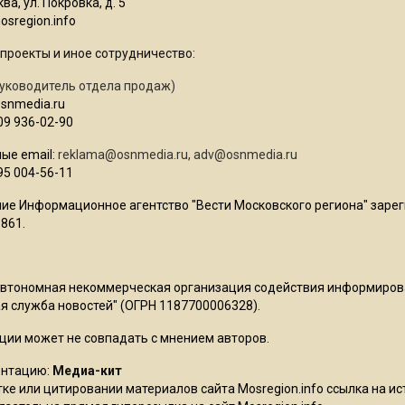
ва, ул. Покровка, д. 5
sregion.info
проекты и иное сотрудничество:
уководитель отдела продаж)
osnmedia.ru
09 936-02-90
ые email:
reklama@osnmedia.ru
,
adv@osnmedia.ru
95 004-56-11
ие Информационное агентство "Вести Московского региона" зарег
861.
Автономная некоммерческая организация содействия информиро
 служба новостей" (ОГРН 1187700006328).
ции может не совпадать с мнением авторов.
ентацию:
Медиа-кит
ке или цитировании материалов сайта Mosregion.info ссылка на и