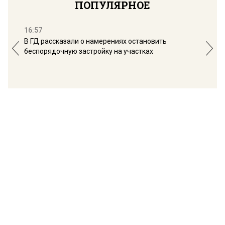
ПОПУЛЯРНОЕ
16:57
13:
В ГД рассказали о намерениях остановить
Соб
беспорядочную застройку на участках
пол