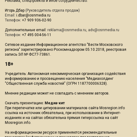
Реклама, спецпроекты и иное сотрудничество:
Игорь Дбар
(Руководитель отдела продаж)
Email:
i.dbar@osnmedia.ru
Телефон:
+7 909 936-02-90
Дополнительные email:
reklama@osnmedia.ru
,
adv@osnmedia.ru
Телефон:
+7 495 004-56-11
Сетевое издание Информационное агентство "Вести Московского
региона" зарегистрировано Роскомнадзором 05.10.2018, реестровая
запись ЭЛ № ФС77-73861.
18+
Учредитель: Автономная некоммерческая организация содействия
информированию и просвещению населения "Медиахолдинг
"Общественная служба новостей" (ОГРН 1187700006328).
Мнение редакции может не совпадать с мнением авторов.
Скачать презентацию:
Медиа-кит
При перепечатке или цитировании материалов сайта Mosregion.info
ссылка на источник обязательна, при использовании в Интернет-
изданиях и на сайтах обязательна прямая гиперссылка на сайт
Mosregion.info.
На информационном ресурсе применяются рекомендательные