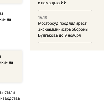
с помощью ИИ
16:10
Мосгорсуд продлил арест
экс-замминистра обороны
Булгакова до 9 ноября
13:50
Дима Билан ответил на
з
критику концерта в Москве
йки» на
16:19
Москву и область накрыла
гроза с ливнем и ветром
16:58
В Москве 2 августа