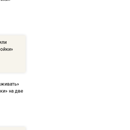
22:07
Резкое похолодание с
грозами придет в
Подмосковье 21 июля
или
18:05
ройки»
Юрист Машаров объяснил,
как МРОТ влияет на
будущие пенсии
17:12
МЧС предупредило об
опасности купания при
перепаде температуры в 10
градусов
16:13