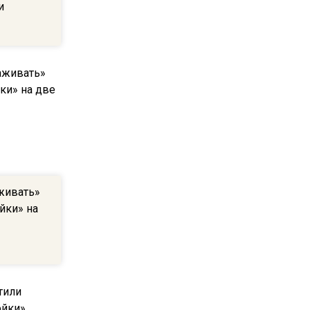
пиццы валяются на полу
и
16:53
Роман Терюшков назвал
причину банкротства
«Химок»
13:27
В Подмосковье прекратили
гражданство 88 человек и
аннулировали 2600 ВНЖ
живать»
йки» на
20:56
Сотрудники хлебозавода в
Балашихе массово
увольняются из-за жары в
цехах