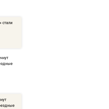
ограничат движение на
Ильинке из-за праздника
» стали
15:33
Россиянам объяснили,
можно ли пользоваться
Telegram после обвинений
против Дурова
22:24
На Москву обрушится до 17
литров дождя на
квадратный метр
13:50
Опубликовано видео с
чнут
Коломенского хлебозавода:
оездные