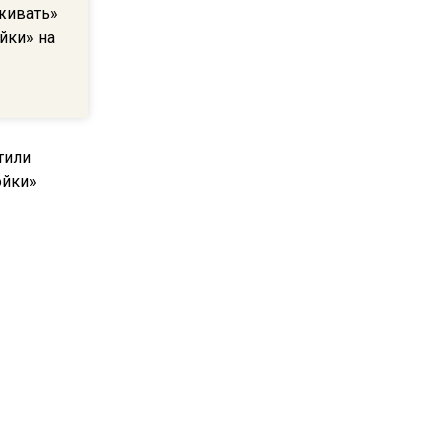
живать»
В Подмосковье с 3 августа
йки» на
повысят тарифы на платные
парковки
14:34
Из-за ливня и грозы в
Москве могут отменить
рейсы
14:48
В ОП предложили ввести
допвыплату для россиян
после 70 лет
или
ройки»
17:17
Синоптик предупредила о
снеге в Норильске и Якутии