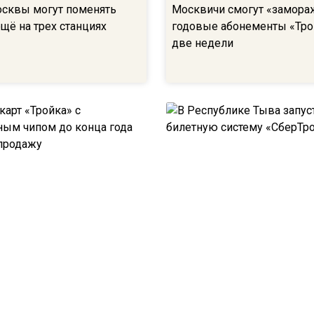
сквы могут поменять
Москвичи смогут «замора
щё на трех станциях
годовые абонементы «Тро
две недели
арт «Тройка» с
В Республике Тыва запуст
нным чипом до конца года
билетную систему «СберТ
в продажу