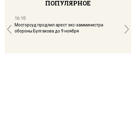
ПОПУЛЯРНОЕ
16:10
13:
Мосгорсуд продлил арест экс-замминистра
Дим
обороны Булгакова до 9 ноября