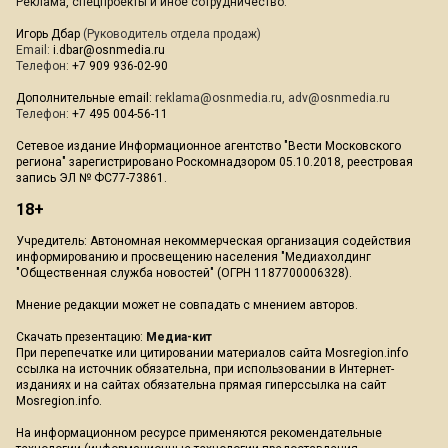
Реклама, спецпроекты и иное сотрудничество:
Игорь Дбар
(Руководитель отдела продаж)
Email:
i.dbar@osnmedia.ru
Телефон:
+7 909 936-02-90
Дополнительные email:
reklama@osnmedia.ru
,
adv@osnmedia.ru
Телефон:
+7 495 004-56-11
Сетевое издание Информационное агентство "Вести Московского
региона" зарегистрировано Роскомнадзором 05.10.2018, реестровая
запись ЭЛ № ФС77-73861.
18+
Учредитель: Автономная некоммерческая организация содействия
информированию и просвещению населения "Медиахолдинг
"Общественная служба новостей" (ОГРН 1187700006328).
Мнение редакции может не совпадать с мнением авторов.
Скачать презентацию:
Медиа-кит
При перепечатке или цитировании материалов сайта Mosregion.info
ссылка на источник обязательна, при использовании в Интернет-
изданиях и на сайтах обязательна прямая гиперссылка на сайт
Mosregion.info.
На информационном ресурсе применяются рекомендательные