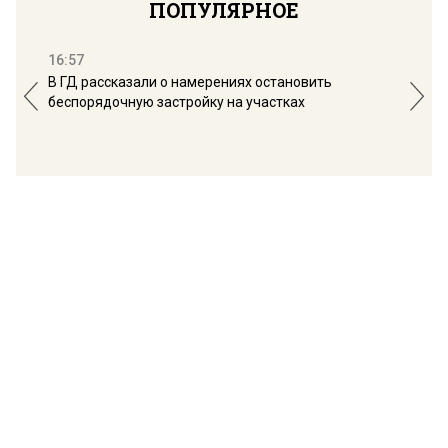
ПОПУЛЯРНОЕ
16:57
13:
В ГД рассказали о намерениях остановить
Соб
беспорядочную застройку на участках
пол