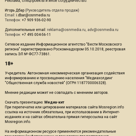
Реклама, спецпроекты и иное сотрудничество:
Игорь Дбар
(Руководитель отдела продаж)
Email:
i.dbar@osnmedia.ru
Телефон:
+7 909 936-02-90
Дополнительные email:
reklama@osnmedia.ru
,
adv@osnmedia.ru
Телефон:
+7 495 004-56-11
Сетевое издание Информационное агентство "Вести Московского
региона" зарегистрировано Роскомнадзором 05.10.2018, реестровая
запись ЭЛ № ФС77-73861.
18+
Учредитель: Автономная некоммерческая организация содействия
информированию и просвещению населения "Медиахолдинг
"Общественная служба новостей" (ОГРН 1187700006328).
Мнение редакции может не совпадать с мнением авторов.
Скачать презентацию:
Медиа-кит
При перепечатке или цитировании материалов сайта Mosregion.info
ссылка на источник обязательна, при использовании в Интернет-
изданиях и на сайтах обязательна прямая гиперссылка на сайт
Mosregion.info.
На информационном ресурсе применяются рекомендательные