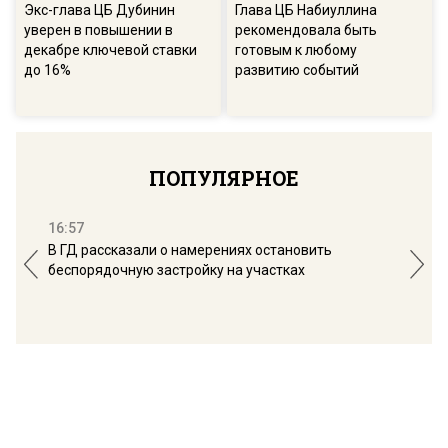
Экс-глава ЦБ Дубинин
Глава ЦБ Набиуллина
уверен в повышении в
рекомендовала быть
декабре ключевой ставки
готовым к любому
до 16%
развитию событий
ПОПУЛЯРНОЕ
16:57
13:
В ГД рассказали о намерениях остановить
Соб
беспорядочную застройку на участках
пол