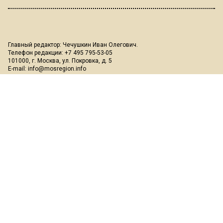
Главный редактор: Чечушкин Иван Олегович.
Телефон редакции: +7 495 795-53-05
101000, г. Москва, ул. Покровка, д. 5
E-mail:
info@mosregion.info
Реклама, спецпроекты и иное сотрудничество:
Игорь Дбар
(Руководитель отдела продаж)
Email:
i.dbar@osnmedia.ru
Телефон:
+7 909 936-02-90
Дополнительные email:
reklama@osnmedia.ru
,
adv@osnmedia.ru
Телефон:
+7 495 004-56-11
Сетевое издание Информационное агентство "Вести Московского
региона" зарегистрировано Роскомнадзором 05.10.2018, реестровая
запись ЭЛ № ФС77-73861.
18+
Учредитель: Автономная некоммерческая организация содействия
информированию и просвещению населения "Медиахолдинг
"Общественная служба новостей" (ОГРН 1187700006328).