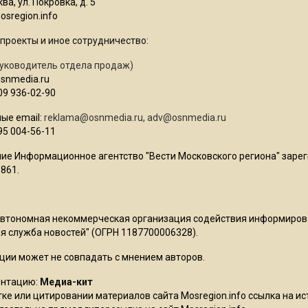
ва, ул. Покровка, д. 5
sregion.info
проекты и иное сотрудничество:
уководитель отдела продаж)
osnmedia.ru
09 936-02-90
ые email:
reklama@osnmedia.ru
,
adv@osnmedia.ru
95 004-56-11
ие Информационное агентство "Вести Московского региона" зарег
861.
Автономная некоммерческая организация содействия информиро
 служба новостей" (ОГРН 1187700006328).
ции может не совпадать с мнением авторов.
ентацию:
Медиа-кит
ке или цитировании материалов сайта Mosregion.info ссылка на и