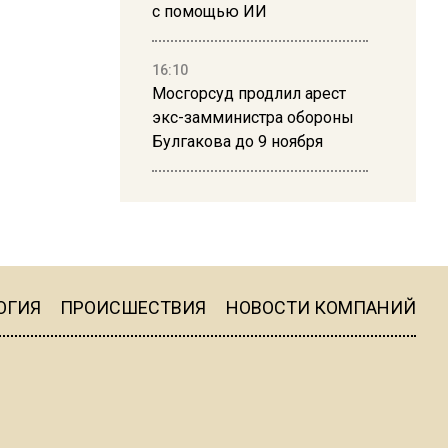
с помощью ИИ
16:10
Мосгорсуд продлил арест
экс-замминистра обороны
Булгакова до 9 ноября
13:50
Дима Билан ответил на
критику концерта в Москве
ОГИЯ
ПРОИСШЕСТВИЯ
НОВОСТИ КОМПАНИЙ
16:19
Москву и область накрыла
гроза с ливнем и ветром
16:58
В Москве 2 августа