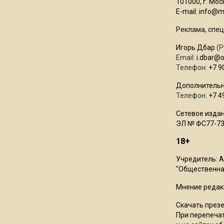
101000, г. Моск
E-mail:
info@mo
Реклама, спец
Игорь Дбар
(Р
Email:
i.dbar@
Телефон:
+7 9
Дополнительн
Телефон:
+7 4
Сетевое издан
ЭЛ № ФС77-73
18+
Учредитель: 
"Общественная
Мнение редак
Скачать през
При перепечат