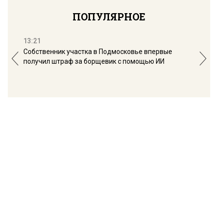
ПОПУЛЯРНОЕ
13:21
16:
Собственник участка в Подмосковье впервые
Мос
получил штраф за борщевик с помощью ИИ
обо