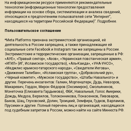
На информационном ресурсе применяются рекомендательные
технологии (информационные технологии предоставления
информации на основе сбора, систематизации и анализа сведений,
относящихся к предпочтениям пользователей сети "Интернет",
находящихся на территории Российской Федерации)".
Подробнее
.
Пользовательское соглашение
*Meta Platforms признана экстремистской организацией, её
деятельность в России запрещена, а также принадлежащие ей
социальные сети Facebook и Instagram так же запрещены в России.
Экстремистские и террористические организации, запрещенные в РФ:
«АУЕ», «Правый сектор», «Азов», «Украинская повстанческая армия»,
«ИГИЛ» (ИГ, Исламское государство), «Аль-Каида», «УНА-УНСО»,
«Меджлис крымско-татарского народа», «Свидетели Иеговы»,
«Движение Талибан», «Исламская группа», «Добровольчий рух»,
«Чёрный комитет», «Мужское государство», «Штабы Навального» и
другие. Перечень иноагентов: Галкин, Моргенштерн, Дудь, Невзоров,
Макаревич, Гордон, Мирон Фёдоров (Оксимирон), Смольянинов,
Монеточка (Елизавета Гардымова), ФБК, Навальный, Голос Америки,
Дождь, Медуза, Верзилов, Толоконникова, Понасенков, Пивоваров,
Быков, Шац, Глуховский, Долин, Троицкий, Земфира, Гудков, Варламов,
Прусикин и другие. Полный перечень лиц и организаций, находящихся
под судебным запретом в России, можно найти на сайте Минюста РФ.