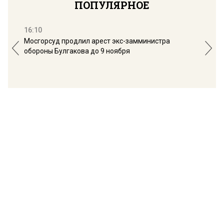
ПОПУЛЯРНОЕ
16:10
13:
Мосгорсуд продлил арест экс-замминистра
Дим
обороны Булгакова до 9 ноября