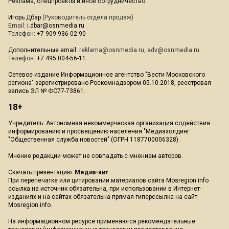
Реклама, спецпроекты и иное сотрудничество:
Игорь Дбар
(Руководитель отдела продаж)
Email:
i.dbar@osnmedia.ru
Телефон:
+7 909 936-02-90
Дополнительные email:
reklama@osnmedia.ru
,
adv@osnmedia.ru
Телефон:
+7 495 004-56-11
Сетевое издание Информационное агентство "Вести Московского
региона" зарегистрировано Роскомнадзором 05.10.2018, реестровая
запись ЭЛ № ФС77-73861.
18+
Учредитель: Автономная некоммерческая организация содействия
информированию и просвещению населения "Медиахолдинг
"Общественная служба новостей" (ОГРН 1187700006328).
Мнение редакции может не совпадать с мнением авторов.
Скачать презентацию:
Медиа-кит
При перепечатке или цитировании материалов сайта Mosregion.info
ссылка на источник обязательна, при использовании в Интернет-
изданиях и на сайтах обязательна прямая гиперссылка на сайт
Mosregion.info.
На информационном ресурсе применяются рекомендательные