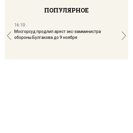
ПОПУЛЯРНОЕ
16:10
13:
Мосгорсуд продлил арест экс-замминистра
Дим
обороны Булгакова до 9 ноября