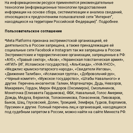
На информационном ресурсе применяются рекомендательные
технологии (информационные технологии предоставления
информации на основе сбора, систематизации и анализа сведений,
относящихся к предпочтениям пользователей сети "Интернет",
находящихся на территории Российской Федерации)".
Подробнее
.
Пользовательское соглашение
*Meta Platforms признана экстремистской организацией, её
деятельность в России запрещена, а также принадлежащие ей
социальные сети Facebook и Instagram так же запрещены в России.
Экстремистские и террористические организации, запрещенные в РФ:
«АУЕ», «Правый сектор», «Азов», «Украинская повстанческая армия»,
«ИГИЛ» (ИГ, Исламское государство), «Аль-Каида», «УНА-УНСО»,
«Меджлис крымско-татарского народа», «Свидетели Иеговы»,
«Движение Талибан», «Исламская группа», «Добровольчий рух»,
«Чёрный комитет», «Мужское государство», «Штабы Навального» и
другие. Перечень иноагентов: Галкин, Моргенштерн, Дудь, Невзоров,
Макаревич, Гордон, Мирон Фёдоров (Оксимирон), Смольянинов,
Монеточка (Елизавета Гардымова), ФБК, Навальный, Голос Америки,
Дождь, Медуза, Верзилов, Толоконникова, Понасенков, Пивоваров,
Быков, Шац, Глуховский, Долин, Троицкий, Земфира, Гудков, Варламов,
Прусикин и другие. Полный перечень лиц и организаций, находящихся
под судебным запретом в России, можно найти на сайте Минюста РФ.