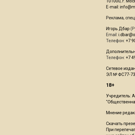
101000, г. Моск
E-mail:
info@mo
Реклама, спец
Игорь Дбар
(Р
Email:
i.dbar@
Телефон:
+7 9
Дополнительн
Телефон:
+7 4
Сетевое издан
ЭЛ № ФС77-73
18+
Учредитель: 
"Общественная
Мнение редак
Скачать през
При перепечат