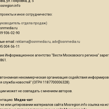
ва, ул. Покровка, д. 5
sregion.info
проекты и иное сотрудничество:
уководитель отдела продаж)
osnmedia.ru
09 936-02-90
ые email:
reklama@osnmedia.ru
,
adv@osnmedia.ru
95 004-56-11
ие Информационное агентство "Вести Московского региона" зарег
861.
Автономная некоммерческая организация содействия информиро
 служба новостей" (ОГРН 1187700006328).
ции может не совпадать с мнением авторов.
ентацию:
Медиа-кит
ке или цитировании материалов сайта Mosregion.info ссылка на и