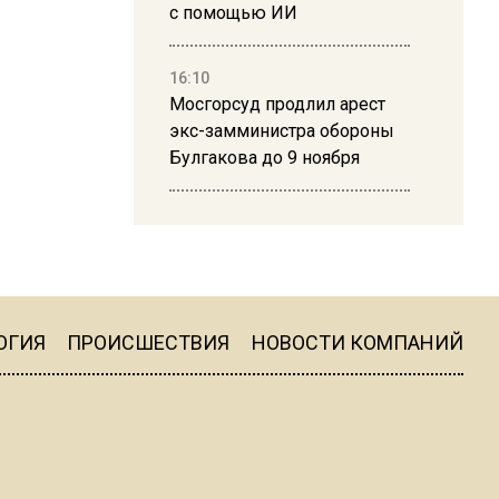
с помощью ИИ
16:10
Мосгорсуд продлил арест
экс-замминистра обороны
Булгакова до 9 ноября
13:50
Дима Билан ответил на
критику концерта в Москве
ОГИЯ
ПРОИСШЕСТВИЯ
НОВОСТИ КОМПАНИЙ
16:19
Москву и область накрыла
гроза с ливнем и ветром
16:58
В Москве 2 августа