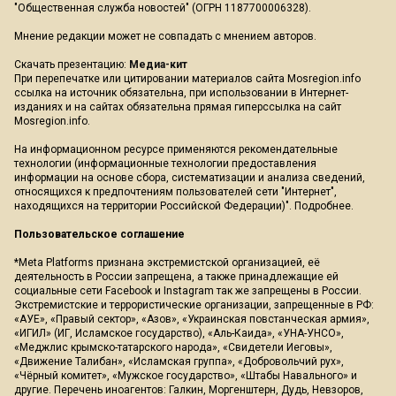
"Общественная служба новостей" (ОГРН 1187700006328).
Мнение редакции может не совпадать с мнением авторов.
Скачать презентацию:
Медиа-кит
При перепечатке или цитировании материалов сайта Mosregion.info
ссылка на источник обязательна, при использовании в Интернет-
изданиях и на сайтах обязательна прямая гиперссылка на сайт
Mosregion.info.
На информационном ресурсе применяются рекомендательные
технологии (информационные технологии предоставления
информации на основе сбора, систематизации и анализа сведений,
относящихся к предпочтениям пользователей сети "Интернет",
находящихся на территории Российской Федерации)".
Подробнее
.
Пользовательское соглашение
*Meta Platforms признана экстремистской организацией, её
деятельность в России запрещена, а также принадлежащие ей
социальные сети Facebook и Instagram так же запрещены в России.
Экстремистские и террористические организации, запрещенные в РФ:
«АУЕ», «Правый сектор», «Азов», «Украинская повстанческая армия»,
«ИГИЛ» (ИГ, Исламское государство), «Аль-Каида», «УНА-УНСО»,
«Меджлис крымско-татарского народа», «Свидетели Иеговы»,
«Движение Талибан», «Исламская группа», «Добровольчий рух»,
«Чёрный комитет», «Мужское государство», «Штабы Навального» и
другие. Перечень иноагентов: Галкин, Моргенштерн, Дудь, Невзоров,