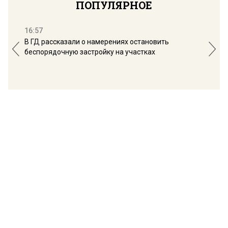
ПОПУЛЯРНОЕ
16:57
13:
В ГД рассказали о намерениях остановить
Соб
беспорядочную застройку на участках
пол