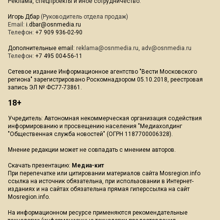
Реклама, спецпроекты и иное сотрудничество:
Игорь Дбар
(Руководитель отдела продаж)
Email:
i.dbar@osnmedia.ru
Телефон:
+7 909 936-02-90
Дополнительные email:
reklama@osnmedia.ru
,
adv@osnmedia.ru
Телефон:
+7 495 004-56-11
Сетевое издание Информационное агентство "Вести Московского
региона" зарегистрировано Роскомнадзором 05.10.2018, реестровая
запись ЭЛ № ФС77-73861.
18+
Учредитель: Автономная некоммерческая организация содействия
информированию и просвещению населения "Медиахолдинг
"Общественная служба новостей" (ОГРН 1187700006328).
Мнение редакции может не совпадать с мнением авторов.
Скачать презентацию:
Медиа-кит
При перепечатке или цитировании материалов сайта Mosregion.info
ссылка на источник обязательна, при использовании в Интернет-
изданиях и на сайтах обязательна прямая гиперссылка на сайт
Mosregion.info.
На информационном ресурсе применяются рекомендательные