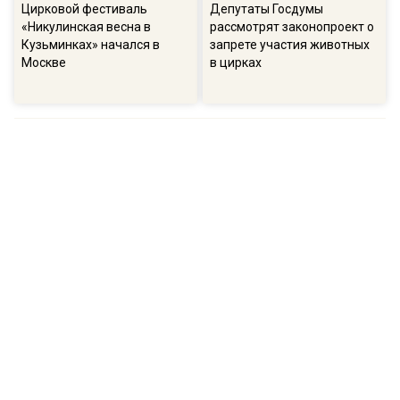
Цирковой фестиваль
Депутаты Госдумы
«Никулинская весна в
рассмотрят законопроект о
Кузьминках» начался в
запрете участия животных
Москве
в цирках
ПОПУЛЯРНОЕ
16:57
13:
В ГД рассказали о намерениях остановить
Соб
беспорядочную застройку на участках
пол