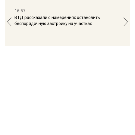
16:57
13:
В ГД рассказали о намерениях остановить
Соб
беспорядочную застройку на участках
пол