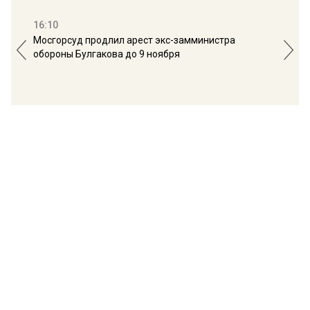
16:10
13:
Мосгорсуд продлил арест экс-замминистра
Дим
обороны Булгакова до 9 ноября