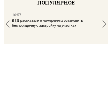
ПОПУЛЯРНОЕ
16:57
13:
В ГД рассказали о намерениях остановить
Соб
беспорядочную застройку на участках
пол