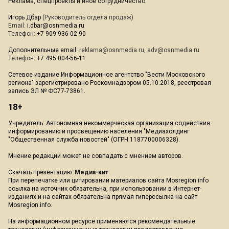
Реклама, спецпроекты и иное сотрудничество:
Игорь Дбар
(Руководитель отдела продаж)
Email:
i.dbar@osnmedia.ru
Телефон:
+7 909 936-02-90
Дополнительные email:
reklama@osnmedia.ru
,
adv@osnmedia.ru
Телефон:
+7 495 004-56-11
Сетевое издание Информационное агентство "Вести Московского
региона" зарегистрировано Роскомнадзором 05.10.2018, реестровая
запись ЭЛ № ФС77-73861.
18+
Учредитель: Автономная некоммерческая организация содействия
информированию и просвещению населения "Медиахолдинг
"Общественная служба новостей" (ОГРН 1187700006328).
Мнение редакции может не совпадать с мнением авторов.
Скачать презентацию:
Медиа-кит
При перепечатке или цитировании материалов сайта Mosregion.info
ссылка на источник обязательна, при использовании в Интернет-
изданиях и на сайтах обязательна прямая гиперссылка на сайт
Mosregion.info.
На информационном ресурсе применяются рекомендательные