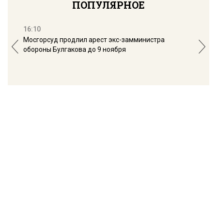
ПОПУЛЯРНОЕ
16:10
13:
Мосгорсуд продлил арест экс-замминистра
Дим
обороны Булгакова до 9 ноября