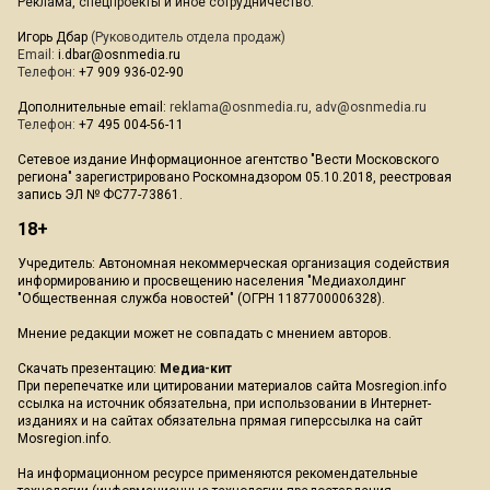
Реклама, спецпроекты и иное сотрудничество:
Игорь Дбар
(Руководитель отдела продаж)
Email:
i.dbar@osnmedia.ru
Телефон:
+7 909 936-02-90
Дополнительные email:
reklama@osnmedia.ru
,
adv@osnmedia.ru
Телефон:
+7 495 004-56-11
Сетевое издание Информационное агентство "Вести Московского
региона" зарегистрировано Роскомнадзором 05.10.2018, реестровая
запись ЭЛ № ФС77-73861.
18+
Учредитель: Автономная некоммерческая организация содействия
информированию и просвещению населения "Медиахолдинг
"Общественная служба новостей" (ОГРН 1187700006328).
Мнение редакции может не совпадать с мнением авторов.
Скачать презентацию:
Медиа-кит
При перепечатке или цитировании материалов сайта Mosregion.info
ссылка на источник обязательна, при использовании в Интернет-
изданиях и на сайтах обязательна прямая гиперссылка на сайт
Mosregion.info.
На информационном ресурсе применяются рекомендательные