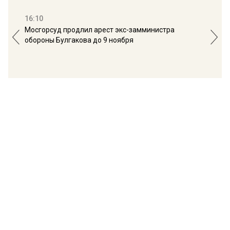
16:10
13:
Мосгорсуд продлил арест экс-замминистра
Дим
обороны Булгакова до 9 ноября